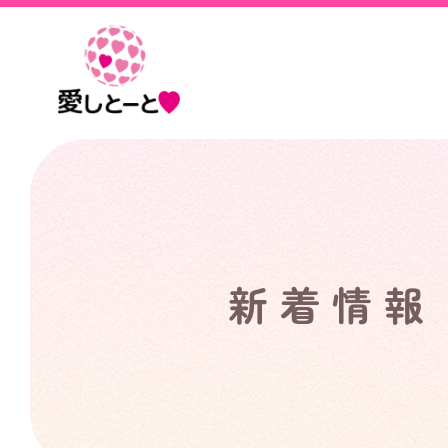
愛
し
と
ー
と
新着情報