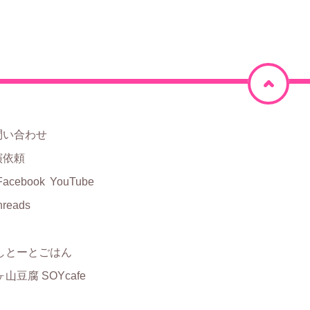
ペ
ー
ジ
問い合わせ
上
演依頼
部
Facebook
YouTube
hreads
に
戻
しとーとごはん
る
山豆腐 SOYcafe