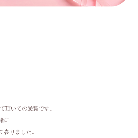
。
して頂いての受賞です。
緒に
て参りました。