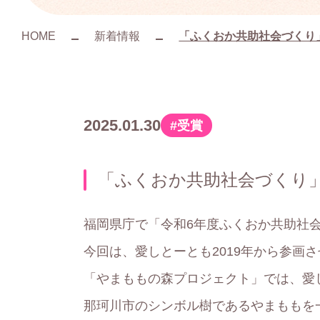
HOME
新着情報
「ふくおか共助社会づくり
2025.01.30
受賞
カ
テ
「ふくおか共助社会づくり
ゴ
リ
福岡県庁で「令和6年度ふくおか共助社
ー
今回は、愛しとーとも2019年から参画
「やまももの森プロジェクト」では、愛
那珂川市のシンボル樹であるやまももを