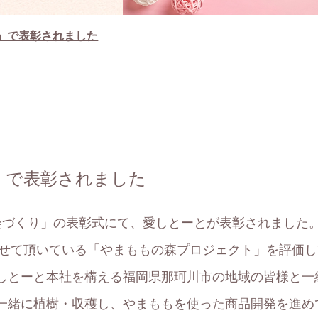
」で表彰されました
」で表彰されました
会づくり」の表彰式にて、愛しとーとが表彰されました
させて頂いている「やまももの森プロジェクト」を評価
しとーと本社を構える福岡県那珂川市の地域の皆様と一
一緒に植樹・収穫し、やまももを使った商品開発を進め