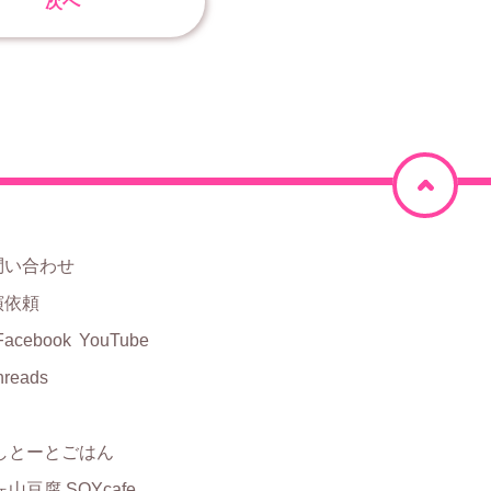
次へ
ペ
ー
ジ
問い合わせ
上
演依頼
部
Facebook
YouTube
hreads
に
戻
しとーとごはん
る
山豆腐 SOYcafe