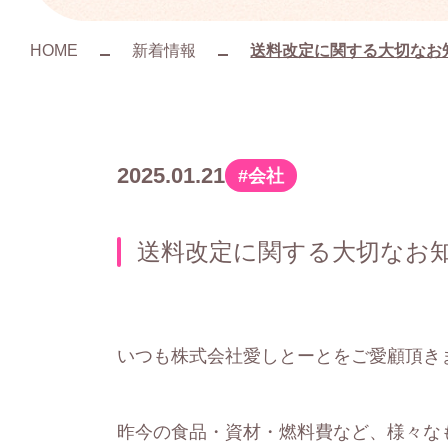
HOME
新着情報
送料改定に関する大切なお
2025.01.21
会社
カ
テ
送料改定に関する大切なお
ゴ
リ
ー
いつも株式会社愛しとーとをご愛顧頂き
昨今の食品・資材・燃料費など、様々なも