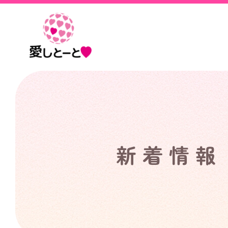
愛
し
と
ー
と
新着情報