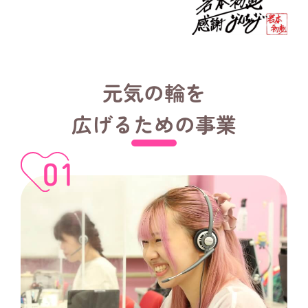
ー
と
の
合
元気の輪を
言
広げるための事業
葉
で
す。