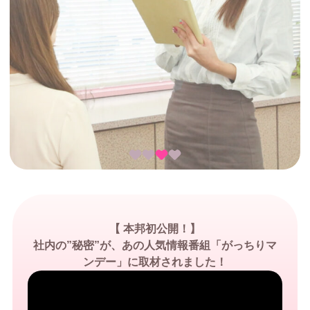
レ
イ
に
笑
顔
に
【 本邦初公開！】
社内の”秘密”が、あの人気情報番組「がっちりマ
ンデー」に取材されました！