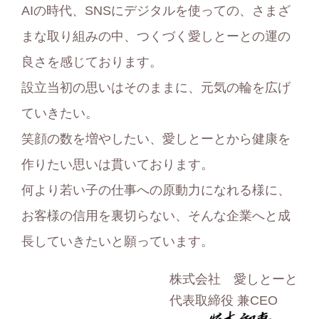
AIの時代、SNSにデジタルを使っての、さまざ
ま
まな取り組みの中、つくづく愛しとーとの運の
で
良さを感じております。
す」
設立当初の思いはそのままに、元気の輪を広げ
こ
ていきたい。
の
笑顔の数を増やしたい、愛しとーとから健康を
言
作りたい思いは貫いております。
葉
何より若い子の仕事への原動力になれる様に、
が
お客様の信用を裏切らない、そんな企業へと成
愛
長していきたいと願っています。
し
株式会社 愛しとーと
と
代表取締役 兼CEO