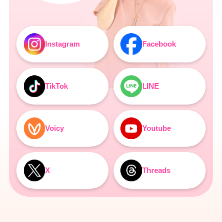
Instagram
Facebook
TikTok
LINE
Voicy
Youtube
X
Threads