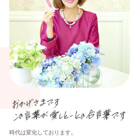
「お
か
げ
時代は変化しております。
さ