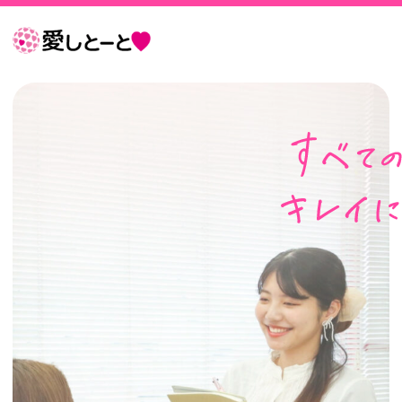
愛
し
と
ー
す
と
べ
て
の
女
性
を
キ