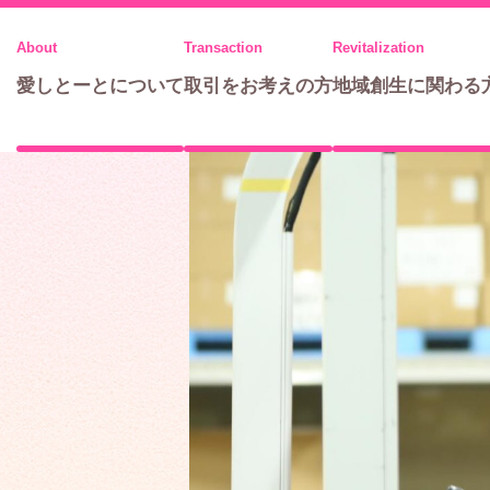
メ
ニ
愛しとーとについて
取引をお考えの方
地域創生に関わる
ュ
ー