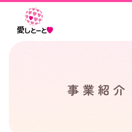
愛
し
と
ー
と
事業紹介