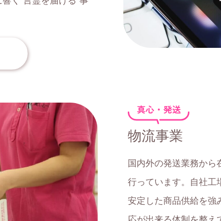
響く“言霊を届ける”事
真心・発送
物流事業
国内外の発送業務から
行っています。自社工
安定した商品供給を強
応が出来る体制を整え