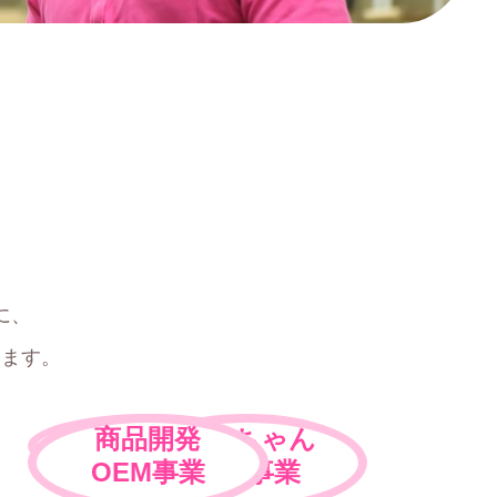
、
に、
ります。
飲食事業
商品開発
はっちゃん
OEM事業
SNS事業