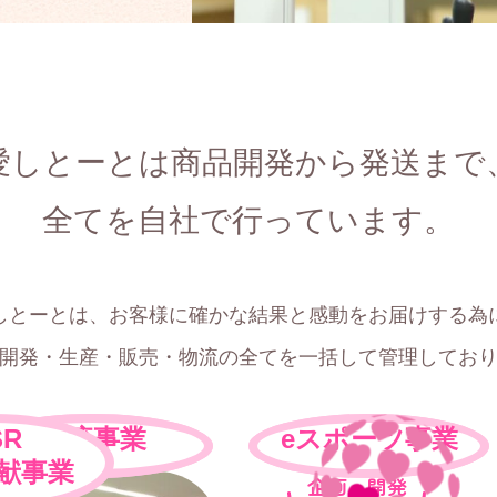
愛しとーとは
商品開発から発送まで
全てを自社で行っています。
しとーとは、お客様に確かな結果と感動をお届けする為
開発・生産・販売・物流の全てを一括して管理してお
SR
通販事業
物流事業
eスポーツ
海外通販
事業
事業
献事業
企画・開発