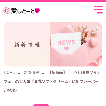
愛
し
と
ー
新着情報
と
HOME
新着情報
【新商品】「五ケ山豆腐ソイカ
フェ」の大人気「豆乳ソフトクリーム」に新フレーバー
が登場♪