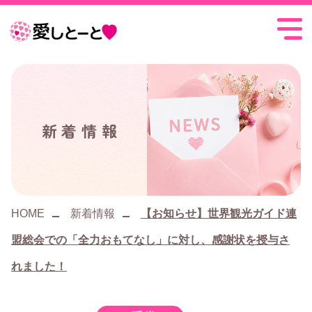
愛
し
と
ー
新着情報
と
HOME
新着情報
【お知らせ】世界観光ガイド連
盟総会での「全力おもてなし」に対し、感謝状を授与さ
れました！