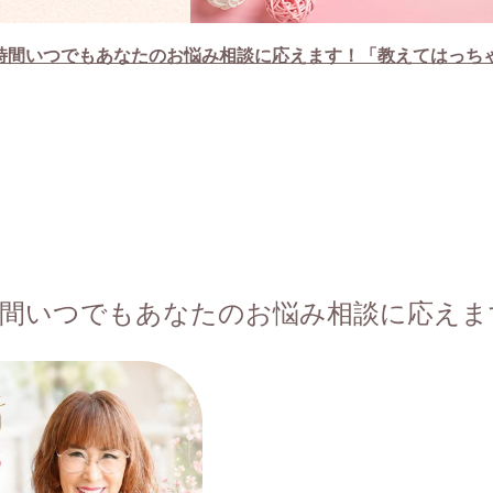
24時間いつでもあなたのお悩み相談に応えます！「教えてはっち
24時間いつでもあなたのお悩み相談に応え