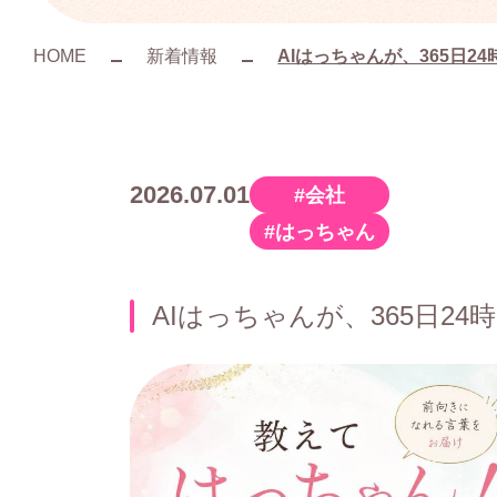
HOME
新着情報
AIはっちゃんが、365日
2026.07.01
会社
カ
はっちゃん
テ
ゴ
AIはっちゃんが、365日
リ
ー