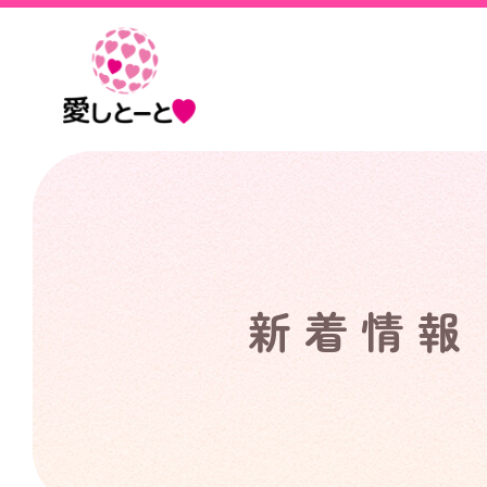
愛
し
と
ー
と
新着情報