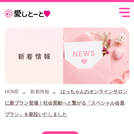
愛
し
と
ー
新着情報
と
HOME
新着情報
はっちゃんのオンラインサロン
に新プラン登場！社会貢献へと繋がる「スペシャル会員
プラン」を新設いたしました