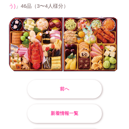
う)
」46品（3〜4⼈様分）
前へ
新着情報一覧