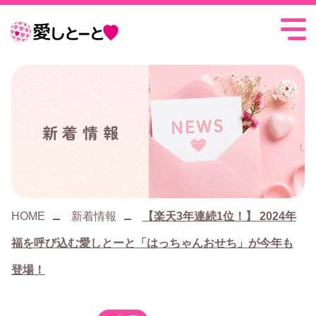
愛
し
と
ー
新着情報
と
HOME
新着情報
【楽天3年連続1位！】 2024年
福を呼び込む愛しとーと「はっちゃんおせち」が今年も
登場！