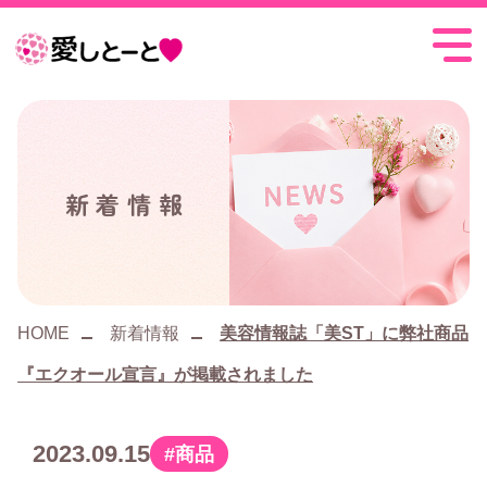
愛
し
と
ー
新着情報
と
HOME
新着情報
美容情報誌「美ST」に弊社商品
『エクオール宣言』が掲載されました
2023.09.15
商品
カ