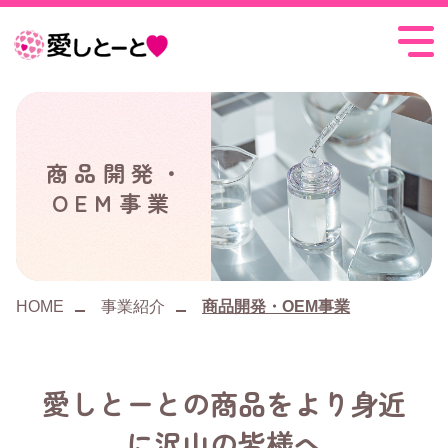
愛
し
と
ー
商品開発・
OEM事業
と
HOME
事業紹介
商品開発・OEM事業
愛しとーとの商品をより身近
に沢山の皆様へ