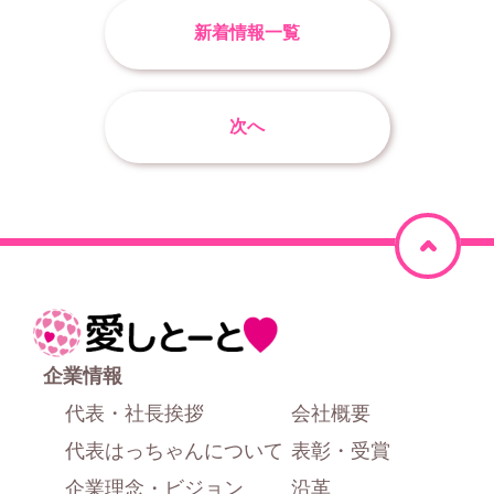
新着情報一覧
次へ
ペ
ー
ジ
ホ
上
ー
企業情報
部
ム
代表・社長挨拶
会社概要
に
代表はっちゃんについて
表彰・受賞
戻
企業理念・ビジョン
沿革