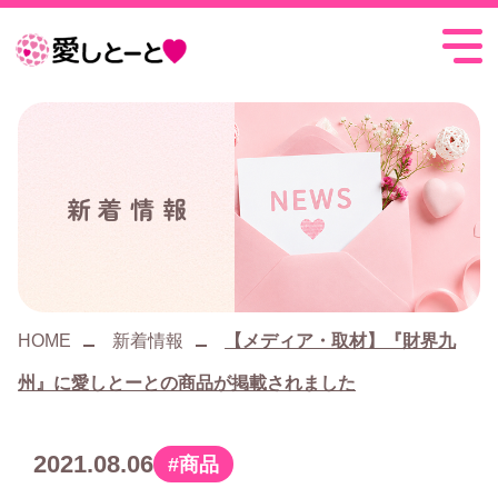
愛
し
と
ー
新着情報
と
HOME
新着情報
【メディア・取材】『財界九
州』に愛しとーとの商品が掲載されました
2021.08.06
商品
カ