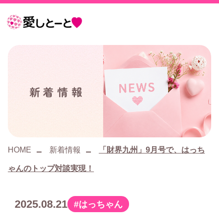
愛
し
と
ー
新着情報
と
HOME
新着情報
「財界九州」9月号で、はっち
ゃんのトップ対談実現！
2025.08.21
はっちゃん
カ