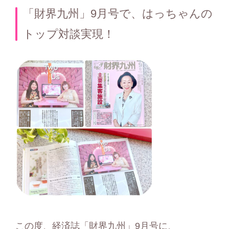
テ
「財界九州」9月号で、はっちゃんの
ゴ
トップ対談実現！
リ
ー
この度、経済誌「財界九州」9月号に、