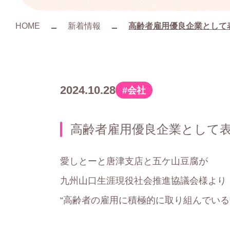
HOME
新着情報
高齢者雇用優良企業として
2024.10.28
会社
カ
テ
高齢者雇用優良企業として
ゴ
リ
愛しとーと唐津支店と五ケ山豆腐が
ー
九州山口生涯現役社会推進協議会様より
“高齢者の雇用に積極的に取り組んでいる