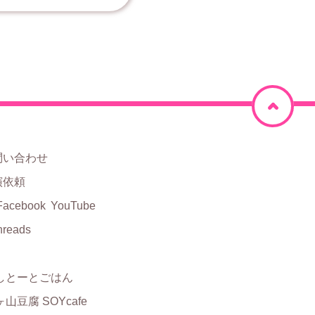
ペ
ー
ジ
問い合わせ
上
演依頼
部
Facebook
YouTube
hreads
に
戻
しとーとごはん
る
山豆腐 SOYcafe