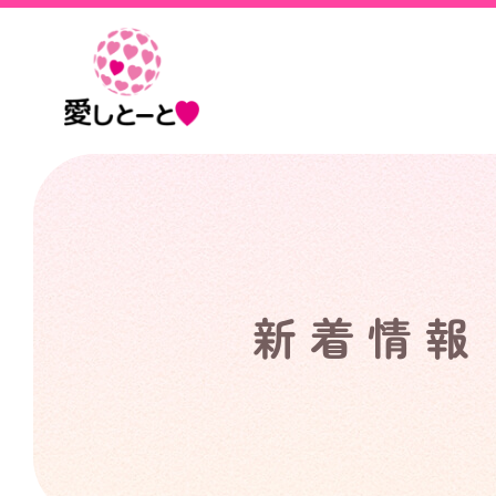
愛
し
と
ー
と
新着情報