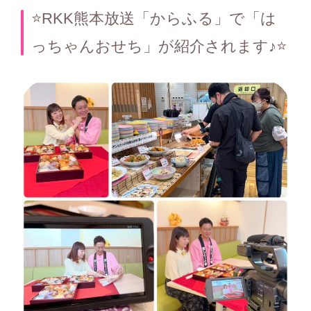
テ
⭐️RKK熊本放送「からふる」で「は
ゴ
っちゃんおせち」が紹介されます♪⭐️
リ
ー