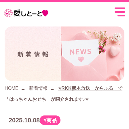
愛
し
と
ー
新着情報
と
HOME
新着情報
⭐️RKK熊本放送「からふる」で
「はっちゃんおせち」が紹介されます♪⭐️
2025.10.08
商品
カ