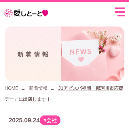
愛
し
と
ー
新着情報
と
HOME
新着情報
J1アビスパ福岡「那珂川市応援
デー」に出店します！
2025.09.24
会社
カ