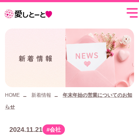
愛
し
と
ー
新着情報
と
HOME
新着情報
年末年始の営業についてのお知
らせ
2024.11.21
会社
カ