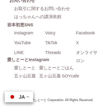
お問い合わせ
お取引に関するお問い合わせ
はっちゃんへの講演依頼
岩本初恵SNS
Instagram
Voicy
Facebook
YouTube
TikTok
X
LINE
Threads
オンライサ
愛しとーと
Instagram
ロン
愛しとーと
愛しとーとごはん
五ヶ山豆腐
五ヶ山豆腐 SOYcafe
JA
JA
JA
JA
Copyright © 愛しとーと Corporation. All Rights Reserved.