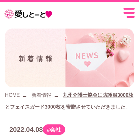
愛
し
と
ー
新着情報
と
HOME
新着情報
九州介護士協会に防護服3000枚
とフェイスガード3000枚を寄贈させていただきました。
2022.04.08
会社
カ