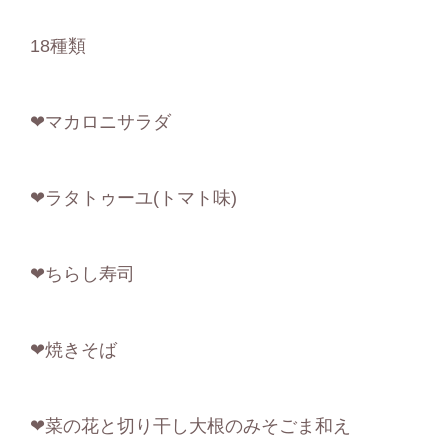
18種類
❤マカロニサラダ
❤ラタトゥーユ(トマト味)
❤ちらし寿司
❤焼きそば
❤菜の花と切り干し大根のみそごま和え