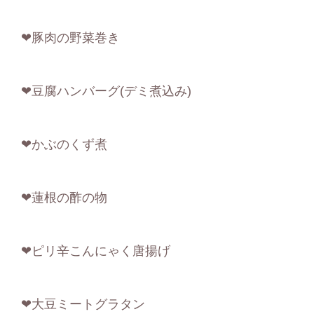
❤豚肉の野菜巻き
❤豆腐ハンバーグ(デミ煮込み)
❤かぶのくず煮
❤蓮根の酢の物
❤ピリ辛こんにゃく唐揚げ
❤大豆ミートグラタン