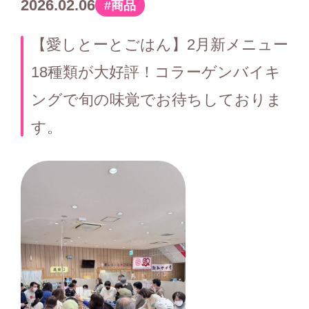
2026.02.06
商品
カ
テ
【愛しとーとごはん】2月新メニュー
ゴ
18種類が大好評！コラーゲンバイキ
リ
ングで旬の味覚でお待ちしておりま
ー
す。