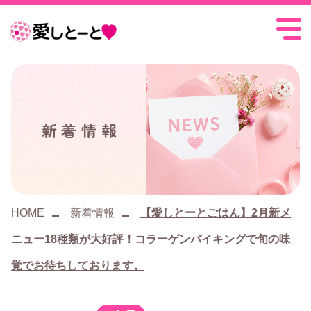
愛
し
と
ー
新着情報
と
HOME
新着情報
【愛しとーとごはん】2月新メ
ニュー18種類が大好評！コラーゲンバイキングで旬の味
覚でお待ちしております。