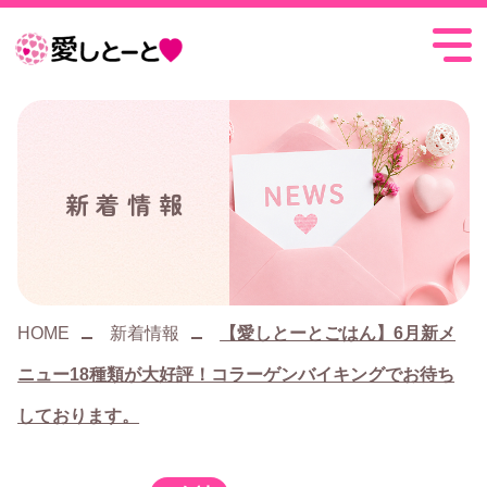
愛
し
と
ー
新着情報
と
HOME
新着情報
【愛しとーとごはん】6月新メ
ニュー18種類が大好評！コラーゲンバイキングでお待ち
しております。