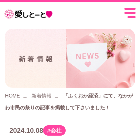
愛
し
と
ー
新着情報
と
HOME
新着情報
「ふくおか経済」にて、なかが
わ市民の祭りの記事を掲載して下さいました！
2024.10.08
会社
カ