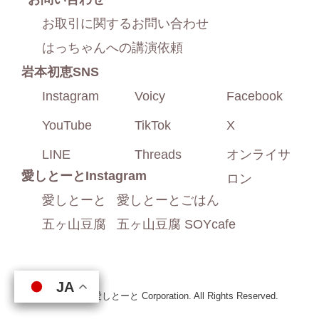
お取引に関するお問い合わせ
はっちゃんへの講演依頼
岩本初恵SNS
Instagram
Voicy
Facebook
YouTube
TikTok
X
LINE
Threads
オンライサ
愛しとーと
Instagram
ロン
愛しとーと
愛しとーとごはん
五ヶ山豆腐
五ヶ山豆腐 SOYcafe
JA
JA
JA
JA
Copyright © 愛しとーと Corporation. All Rights Reserved.