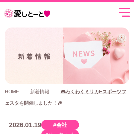
愛
し
と
ー
新着情報
と
HOME
新着情報
🎮わくわくミリカEスポーツフ
ェスタを開催しました！🎉
2026.01.19
会社
カ