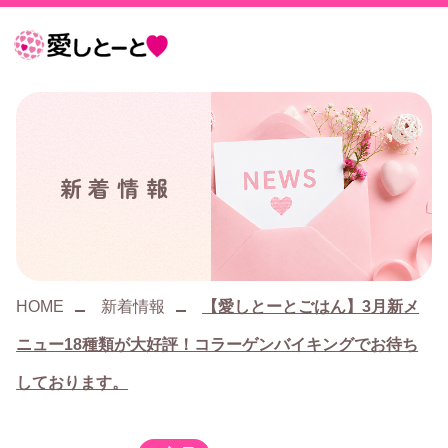
愛
し
と
ー
新着情報
と
HOME
新着情報
【愛しとーとごはん】3月新メ
ニュー18種類が大好評！コラーゲンバイキングでお待ち
しております。