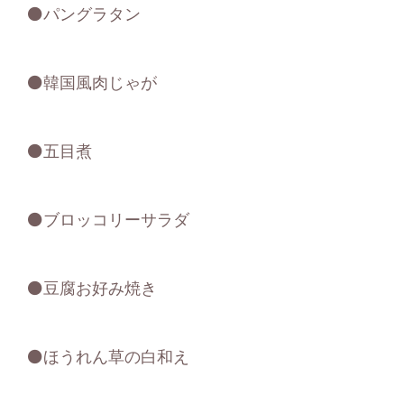
⚫パングラタン
⚫韓国風肉じゃが
⚫五目煮
⚫ブロッコリーサラダ
⚫豆腐お好み焼き
⚫ほうれん草の白和え