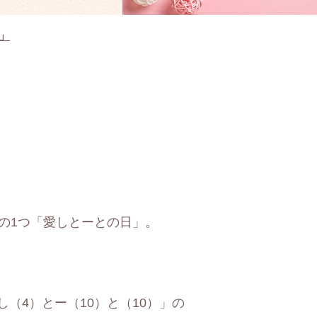
日」
」
中の1つ「愛しとーとの日」。
）し（4）とー（10）と（10）」の