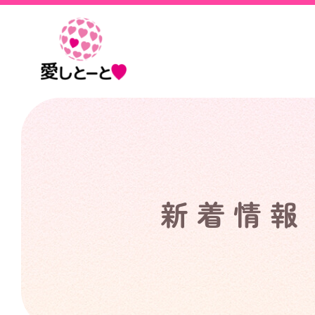
愛
し
と
ー
と
新着情報