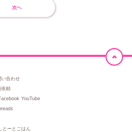
次へ
ペ
ー
ジ
問い合わせ
上
演依頼
部
Facebook
YouTube
hreads
に
戻
しとーとごはん