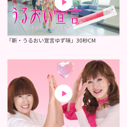
「新・うるおい宣言ゆず味」30秒CM