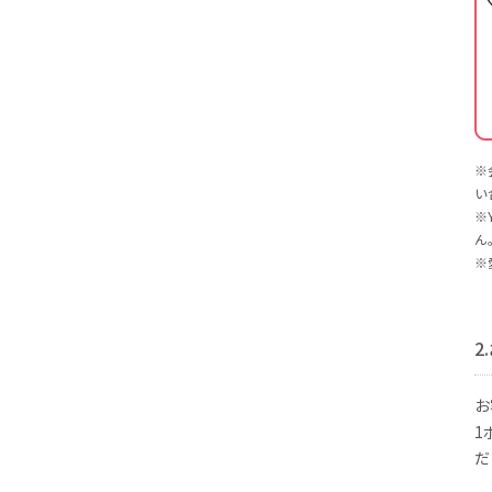
※
い
※
ん
※
お
1
だ