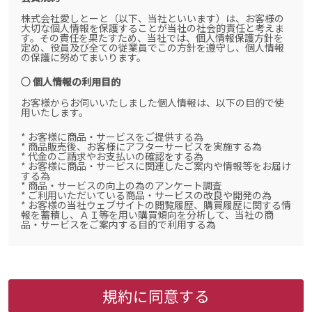
株式会社愛しとーと（以下、当社といいます）は、お客様の
大切な個人情報を保護することが当社の社会的責任と考えま
す。その責任を果たすため、当社では、個人情報保護方針を
定め、役員及び全ての従業員でこの方針を遵守し、個人情報
の保護に努めてまいります。
○ 個人情報の利用目的
お客様からお伺いいたしました個人情報は、以下の目的で使
用いたします。
* お客様に商品・サービスをご提供する為
* 商品販売後、お客様にアフターサービスを実施する為
* 代金のご請求やお支払いの確認をする為
* お客様に商品・サービスに関連したご案内や情報等をお届け
する為
* 商品・サービスの向上の為のアンケート調査
* ご利用いただいている商品・サービスの改良や開発の為
* お客様の当社ウェブサイトの閲覧履歴、購買履歴に関する情
報を蓄積し、ＡＩ等を用い購買傾向を分析して、当社の商
品・サービスをご案内する目的で利用する為
なお、個人情報のうち、市町村等の名称および郵便番号、金
融機関の名称あるいはクレジットカードの有効期限など、商
品のお届けやご請求を行う上で支障がある情報に変更があっ
た場合には、当社が登録情報を変更させて頂く場合もありま
すのでご了承下さい。
規約に同意する