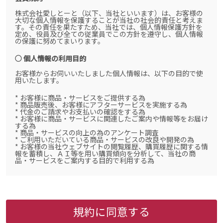
株式会社愛しとーと（以下、当社といいます）は、お客様の
大切な個人情報を保護することが当社の社会的責任と考えま
す。その責任を果たすため、当社では、個人情報保護方針を
定め、役員及び全ての従業員でこの方針を遵守し、個人情報
の保護に努めてまいります。
○ 個人情報の利用目的
お客様からお伺いいたしました個人情報は、以下の目的で使
用いたします。
* お客様に商品・サービスをご提供する為
* 商品販売後、お客様にアフターサービスを実施する為
* 代金のご請求やお支払いの確認をする為
* お客様に商品・サービスに関連したご案内や情報等をお届け
する為
* 商品・サービスの向上の為のアンケート調査
* ご利用いただいている商品・サービスの改良や開発の為
* お客様の当社ウェブサイトの閲覧履歴、購買履歴に関する情
報を蓄積し、ＡＩ等を用い購買傾向を分析して、当社の商
品・サービスをご案内する目的で利用する為
なお、個人情報のうち、市町村等の名称および郵便番号、金
融機関の名称あるいはクレジットカードの有効期限など、商
品のお届けやご請求を行う上で支障がある情報に変更があっ
た場合には、当社が登録情報を変更させて頂く場合もありま
すのでご了承下さい。
規約に同意する