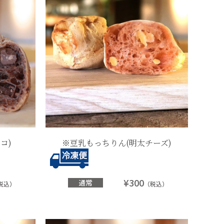
コ)
※豆乳もっちりん(明太チーズ)
¥300
通常
税込）
（税込）