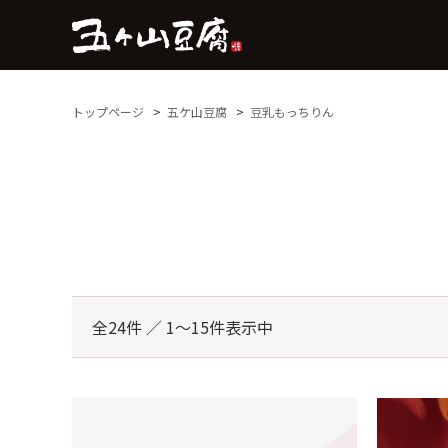
トップページ
五ケ山豆腐
豆乳もっちりん
全24件 ／ 1～15件表示中