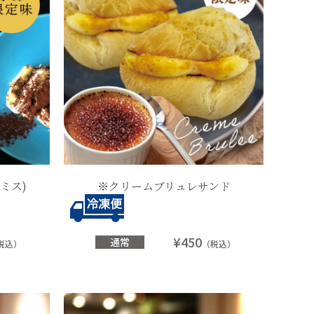
ミス)
※クリームブリュレサンド
¥450
通常
税込）
（税込）