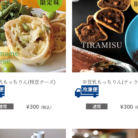
乳もっちりん(枝豆チーズ)
※豆乳もっちりん(ティラ
¥300
¥300
通常
通常
（税込）
（