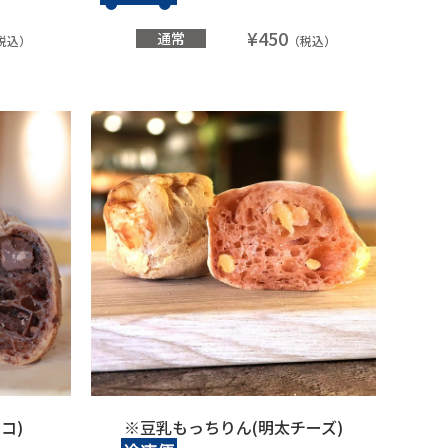
¥450
通常
税込）
（税込）
コ)
※豆乳もっちりん(明太チーズ)