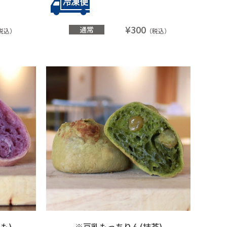
¥300
通常
税込）
（税込）
も)
※豆乳もっちりん(抹茶)