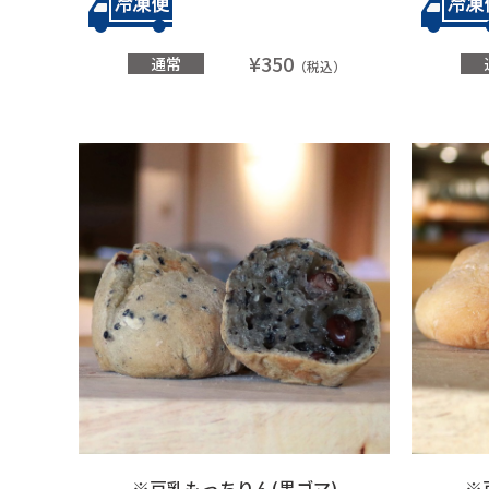
¥350
通常
（税込）
※豆乳もっちりん(黒ゴマ)
※