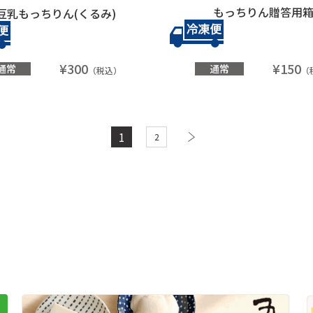
もっちりん贈答用
豆乳もっちりん(くるみ)
¥300
¥150
通常
通常
（税込）
（
1
2