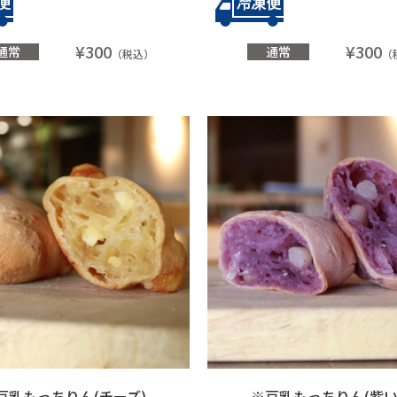
¥300
¥300
通常
通常
（税込）
（
豆乳もっちりん(チーズ)
※豆乳もっちりん(紫い