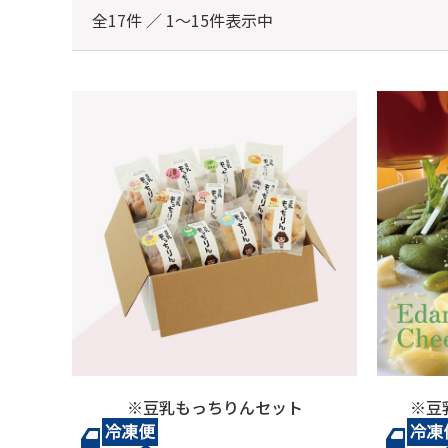
全17件 ／ 1～15件表示中
※豆乳もっちりんセット
※豆