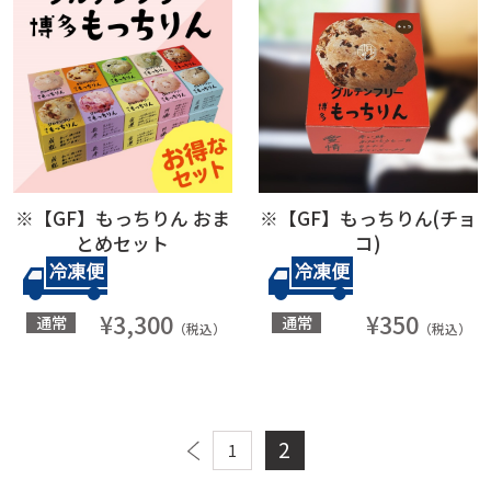
※【GF】もっちりん おま
※【GF】もっちりん(チョ
とめセット
コ)
¥3,300
¥350
通常
通常
（税込）
（税込）
2
1