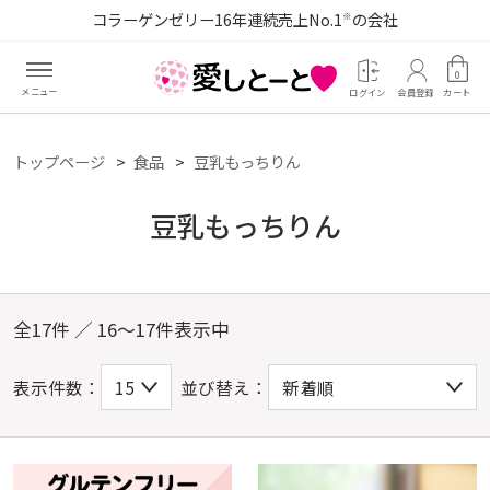
コラーゲンゼリー16年連続売上No.1
の会社
※
0
ログイン
会員登録
カート
トップページ
食品
豆乳もっちりん
豆乳もっちりん
全17件 ／ 16～17件表示中
表示件数：
並び替え：