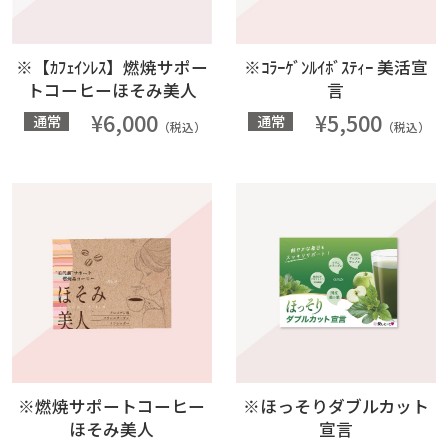
※【ｶﾌｪｲﾝﾚｽ】燃焼サポー
※ｺﾗｰｹﾞﾝﾙｲﾎﾞｽﾃｨｰ 美活宣
トコーヒーほそみ美人
言
¥6,000
¥5,500
通常
通常
（税込）
（税込）
※ほっそりダブルカット
※燃焼サポートコーヒー
宣言
ほそみ美人