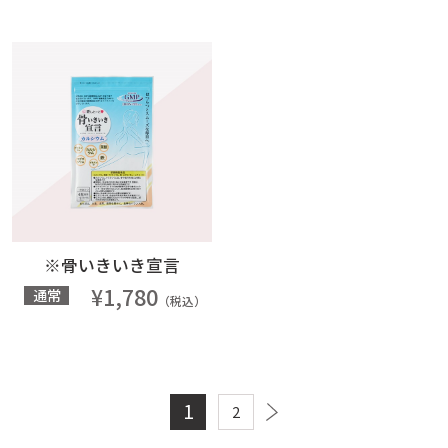
※骨いきいき宣言
¥1,780
通常
（税込）
1
2