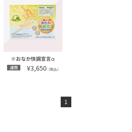
※おなか快調宣言α
¥3,650
通常
（税込）
1