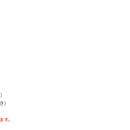
き）
置き）
ます。