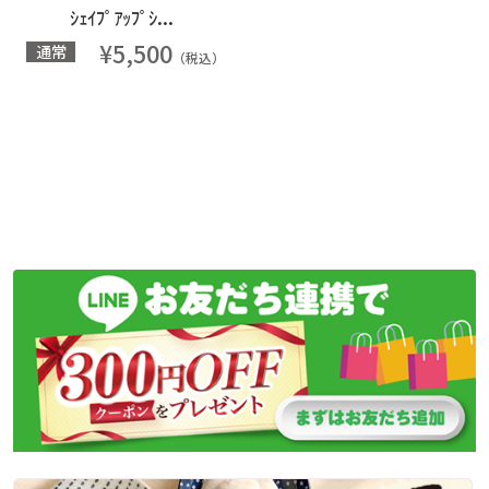
ｼｪｲﾌﾟｱｯﾌﾟｼ...
¥5,500
通常
（税込）