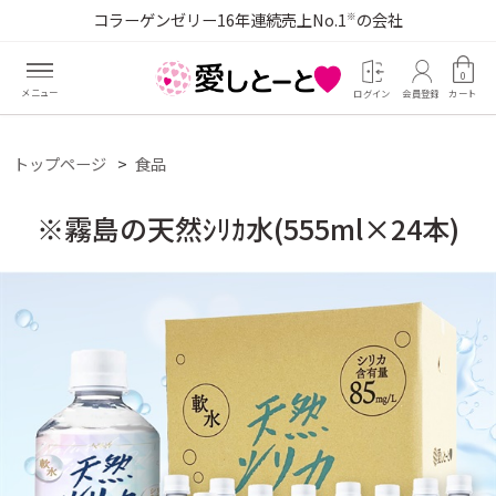
コラーゲンゼリー16年連続売上No.1
の会社
※
0
ログイン
会員登録
カート
トップページ
食品
※霧島の天然ｼﾘｶ水(555ml×24本)