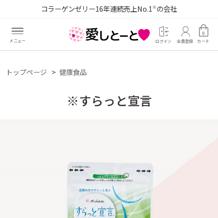
コラーゲンゼリー16年連続売上No.1
の会社
※
0
ログイン
会員登録
カート
トップページ
健康食品
※すらっと宣言