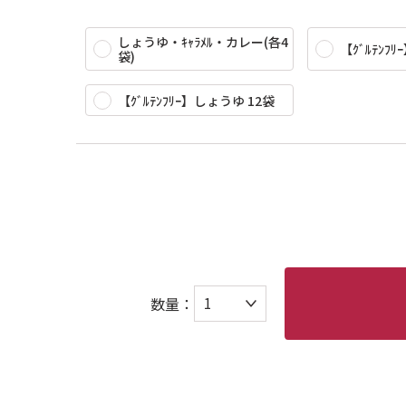
しょうゆ・ｷｬﾗﾒﾙ・カレー(各4
【ｸﾞﾙﾃﾝﾌﾘｰ
袋)
【ｸﾞﾙﾃﾝﾌﾘｰ】しょうゆ 12袋
数量：