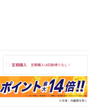
定期購入
定期購入は
回数縛りなし
！
※冷凍・冷蔵便を除く