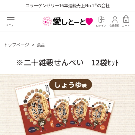
コラーゲンゼリー16年連続売上No.1
の会社
※
0
ログイン
会員登録
カート
トップページ
食品
※二十雑穀せんべい 12袋ｾｯﾄ