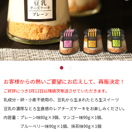
お客様からの熱いご要望にお応えして、再販決定！
ご好評につき3月12日以降順次発送させていただきます。
乳成分・卵・小麦不使用の、豆乳から生まれたとろ生スイーツ
豆乳の濃厚なとろ生食感のレアチーズケーキをお楽しみください。
内容量：プレーン味80g×3個、マンゴー味90g×1個、
ブルーベリー味90g×1個、抹茶味90g×1個