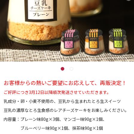
お客様からの熱いご要望にお応えして、再販決定！
ご好評につき3月12日以降順次発送させていただきます。
乳成分・卵・小麦不使用の、豆乳から生まれたとろ生スイーツ
豆乳の濃厚なとろ生食感のレアチーズケーキをお楽しみください。
内容量：プレーン味80g×3個、マンゴー味90g×1個、
ブルーベリー味90g×1個、抹茶味90g×1個