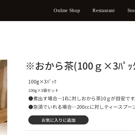
Online Shop
Restaurant
Sto
※おから茶(100ｇ×3ﾊﾟｯ
100g×3ﾊﾟｯｸ
100g×3袋セット
●煮出す場合…1ℓに対しおから茶10ｇが目安です
●急須でいれる場合…200㏄に対しティースプー
お気に入りに追加