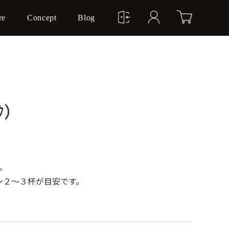
re
Concept
Blog
ｸ）
。
ン２～３杯が目安です。