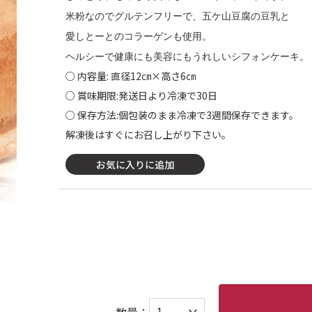
米粉なのでグルテンフリーで、五ケ山豆腐の豆乳と
愛しとーとのコラーゲンも使用。
ヘルシーで健康にも美容にもうれしいシフォンケーキ。
○ 内容量: 直径12㎝×高さ6㎝
○ 賞味期限:発送日より冷凍で30日
○ 保存方法:個包装のまま冷凍で3週間保存できます。
解凍後はすぐにお召し上がり下さい。
お気に入りに追加