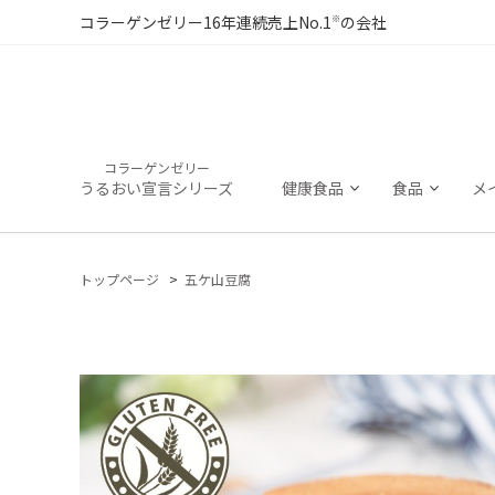
※
コラーゲンゼリー16年連続売上No.1
の会社
コラーゲンゼリー
うるおい宣言シリーズ
健康食品
食品
メ
トップページ
五ケ山豆腐