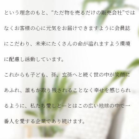
という理念のもと、“ただ物を売るだけの販売会社”では
なく
お客様の心に元気をお届けできますように
会員誌
にこだわり、未来にたくさんの命が溢れますよう
環境
に配慮し活動しています。
これからも子ども、孫、玄孫へと続く世の中が
笑顔に
あふれ、誰もが取り残されることなく
幸せを感じられ
るように、私たち愛しとーとは
この広い地球の中で一
番人を愛する企業であり続けます。