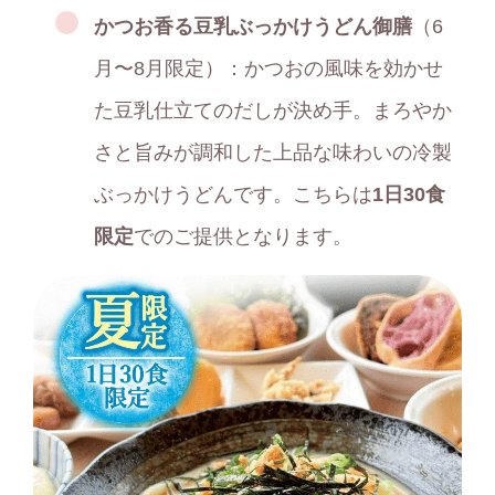
かつお香る豆乳ぶっかけうどん御膳
（6
月〜8月限定）：かつおの風味を効かせ
た豆乳仕立てのだしが決め手。まろやか
さと旨みが調和した上品な味わいの冷製
ぶっかけうどんです。こちらは
1日30食
限定
でのご提供となります。