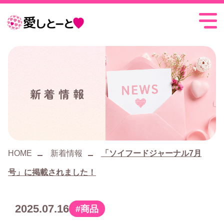
愛
し
と
ー
新着情報
と
HOME
新着情報
「ソイフードジャーナル7月
号」に掲載されました！
2025.07.16
商品
カ