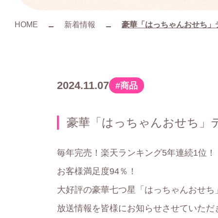
HOME
新着情報
豪華「はっちゃんおせち」
2024.11.07
商品
カ
テ
豪華「はっちゃんおせち」
ゴ
リ
毎年完売！楽天ランキング5年連続1位！
ー
お客様満足度94％！
大好評の豪華七つ星「はっちゃんおせち
放送情報を皆様にお知らせさせていただ