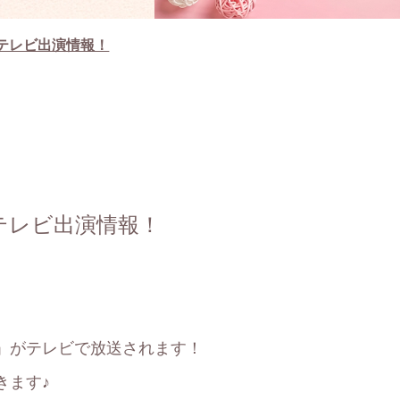
テレビ出演情報！
テレビ出演情報！
」がテレビで放送されます！
きます♪