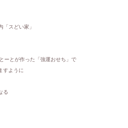
内「スどい家」
しとーとが作った「強運おせち」で
ますように
なる