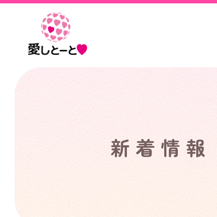
愛
し
と
ー
と
新着情報