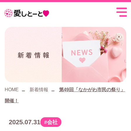
愛
し
と
ー
新着情報
と
HOME
新着情報
第49回「なかがわ市民の祭り」
開催！
2025.07.31
会社
カ