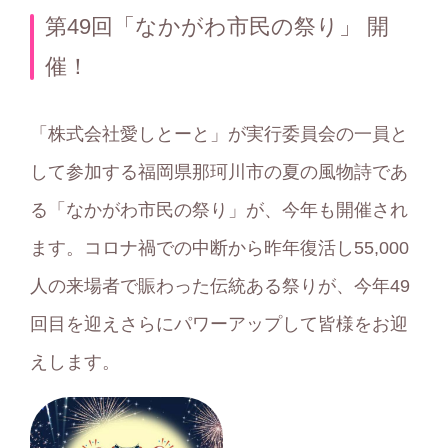
テ
第49回「なかがわ市民の祭り」 開
ゴ
催！
リ
ー
「株式会社愛しとーと」が実行委員会の一員と
して参加する福岡県那珂川市の夏の風物詩であ
る「なかがわ市民の祭り」が、今年も開催され
ます。コロナ禍での中断から昨年復活し55,000
人の来場者で賑わった伝統ある祭りが、今年49
回目を迎えさらにパワーアップして皆様をお迎
えします。