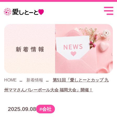
愛
し
と
ー
新着情報
と
HOME
新着情報
第51回「愛しとーとカップ 九
州ママさんバレーボール大会 福岡大会」開催！
2025.09.08
会社
カ