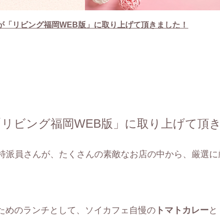
」が「リビング福岡WEB版」に取り上げて頂きました！
が「リビング福岡WEB版」に取り上げて頂
特派員さんが、たくさんの素敵なお店の中から、厳選に
ためのランチとして、ソイカフェ自慢の
トマトカレー
と