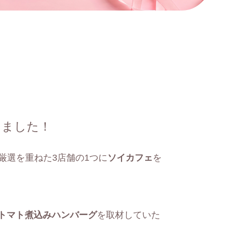
きました！
厳選を重ねた3店舗の1つに
ソイカフェ
を
トマト煮込みハンバーグ
を取材していた