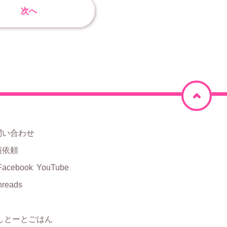
次へ
ペ
ー
ジ
問い合わせ
上
演依頼
部
Facebook
YouTube
hreads
に
戻
しとーとごはん
る