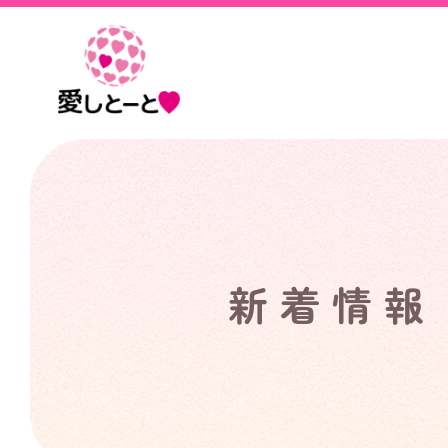
愛
し
と
ー
と
新着情報