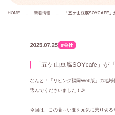
HOME
新着情報
「五ケ山豆腐SOYCAFE
2025.07.25
会社
カ
テ
「五ケ山豆腐SOYcafe」
ゴ
リ
なんと！「リビング福岡Web版」の地域
ー
選んでくださいました！🎉
今回は、この暑～い夏を元気に乗り切る