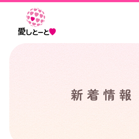
愛
し
と
ー
と
新着情報