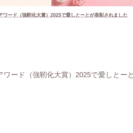
アワード（強靭化大賞）2025で愛しとーとが表彰されました
ワード（強靭化大賞）2025で愛しとー